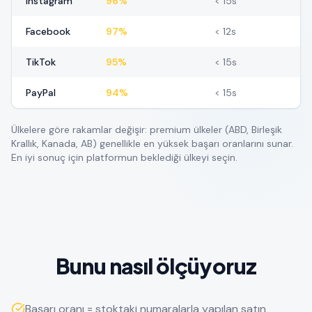
Instagram
96%
< 15s
Facebook
97%
< 12s
TikTok
95%
< 15s
PayPal
94%
< 15s
Ülkelere göre rakamlar değişir: premium ülkeler (ABD, Birleşik
Krallık, Kanada, AB) genellikle en yüksek başarı oranlarını sunar.
En iyi sonuç için platformun beklediği ülkeyi seçin.
Bunu nasıl ölçüyoruz
Başarı oranı = stoktaki numaralarla yapılan satın