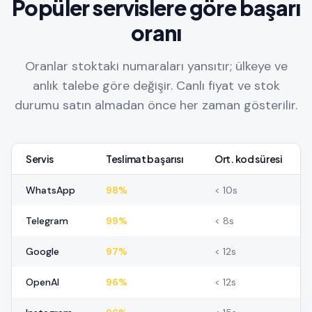
Popüler servislere göre başarı
oranı
Oranlar stoktaki numaraları yansıtır; ülkeye ve
anlık talebe göre değişir. Canlı fiyat ve stok
durumu satın almadan önce her zaman gösterilir.
Servis
Teslimat başarısı
Ort. kod süresi
WhatsApp
98%
< 10s
Telegram
99%
< 8s
Google
97%
< 12s
OpenAI
96%
< 12s