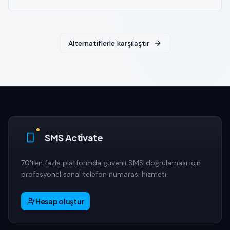
Alternatiflerle karşılaştır
SMS Activate
70'ten fazla platformda güvenli SMS doğrulaması için
profesyonel sanal telefon numarası hizmeti.
Hesap oluştur