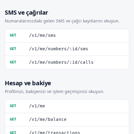
SMS ve çağrılar
Numaralarınızdaki gelen SMS ve çağrı kayıtlarını okuyun.
/v1/me/sms
GET
/v1/me/numbers/:id/sms
GET
/v1/me/numbers/:id/calls
GET
Hesap ve bakiye
Profilinizi, bakiyenizi ve işlem geçmişinizi okuyun.
/v1/me
GET
/v1/me/balance
GET
/v1/me/transactions
GET