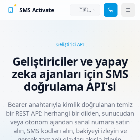
SMS Activate
🇹🇷
Türkçe
Geliştirici API
Geliştiriciler ve yapay
zeka ajanları için SMS
doğrulama API'si
Bearer anahtarıyla kimlik doğrulanan temiz
bir REST API: herhangi bir dilden, sunucudan
veya otonom ajandan sanal numara satın
alın, SMS kodları alın, bakiyeyi izleyin ve
gerçek zamanlı olayları akışla izleyin.