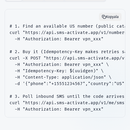
Kopyala
# 1. Find an available US number (public catal
curl "https://api.sms-activate.app/v1/numbers?
  -H "Authorization: Bearer vpn_xxx"

# 2. Buy it (Idempotency-Key makes retries safe
curl -X POST "https://api.sms-activate.app/v1/
  -H "Authorization: Bearer vpn_xxx" \

  -H "Idempotency-Key: $(uuidgen)" \

  -H "Content-Type: application/json" \

  -d '{"phone":"+15551234567","country":"US"}'

# 3. Poll inbound SMS until the code arrives

curl "https://api.sms-activate.app/v1/me/sms?l
  -H "Authorization: Bearer vpn_xxx"