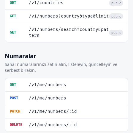
/v1/countries
GET
public
/v1/numbers?country&type&limit
GET
public
/v1/numbers/search?country&pat
GET
public
tern
Numaralar
Sanal numaralarınızı satın alın, listeleyin, güncelleyin ve
serbest bırakın.
/v1/me/numbers
GET
/v1/me/numbers
POST
/v1/me/numbers/:id
PATCH
/v1/me/numbers/:id
DELETE