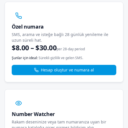
Özel numara
SMS, arama ve isteğe bağlı 28 günlük yenileme ile
uzun süreli hat.
$8.00 – $30.00
per 28-day period
Şunlar için ideal
:
Sürekli gizlilik ve gelen SMS.
Hesap oluştur ve numara al
Number Watcher
Rakam deseninize veya tam numaranıza uyan bir
numara kataloğa girer girmez bildirim alın.