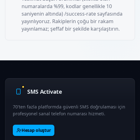
numaralarda %99, kodlar genellikle 10
saniyenin altında) /success-rate sayfasında
yayınlıyoruz. Rakiplerin çoğu bir rakam
yayınlamaz; şeffaf bir şekilde karşılaştırın.
SMS Activate
70'ten fazla platformda güvenli SMS doğrulaması için
profesyonel sanal telefon numarası hizmeti.
Hesap oluştur