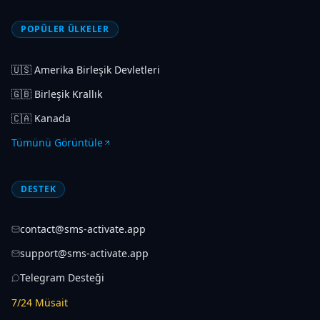
POPÜLER ÜLKELER
🇺🇸
Amerika Birleşik Devletleri
🇬🇧
Birleşik Krallık
🇨🇦
Kanada
Tümünü Görüntüle
DESTEK
contact@sms-activate.app
support@sms-activate.app
Telegram Desteği
7/24 Müsait