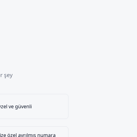
r şey
zel ve güvenli
ize özel ayrılmış numara