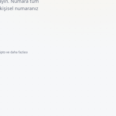
layın. Numara tüm
 kişisel numaranız
ripto ve daha fazlası