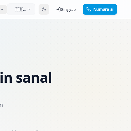
🇹🇷
Numara al
Giriş yap
Türkçe
in sanal
ın