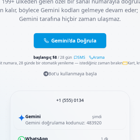
ı 199+ ülkeden gelen özel bir sanal numarayla doğru
n kalır, böylece Gemini kodları gelmeye devam eder;
Gemini tarafına hiçbir zaman ulaşmaz.
Gemini'da Doğrula
başlangıç
$
8
/ 28 gün
SMS
Arama
t numara, 28 günde bir otomatik yenileme — istediğiniz zaman bırakın
Kart, k
Bot'u kullanmaya başla
+1 (555) 0134
Gemini
şimdi
Gemini doğrulama kodunuz: 483920
WhatsApp
1 dk