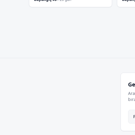
Ge
Ara
bır