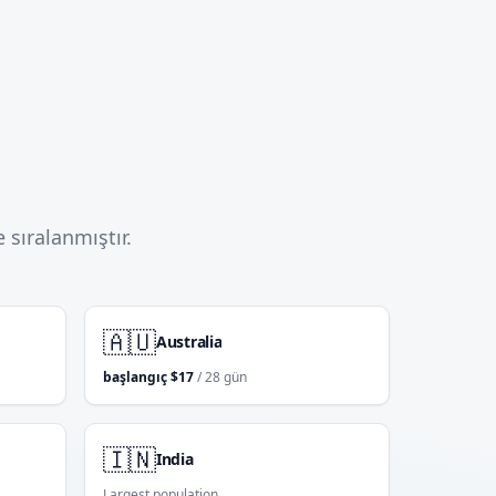
 sıralanmıştır.
🇦🇺
Australia
başlangıç
$
17
/ 28 gün
🇮🇳
India
Largest population