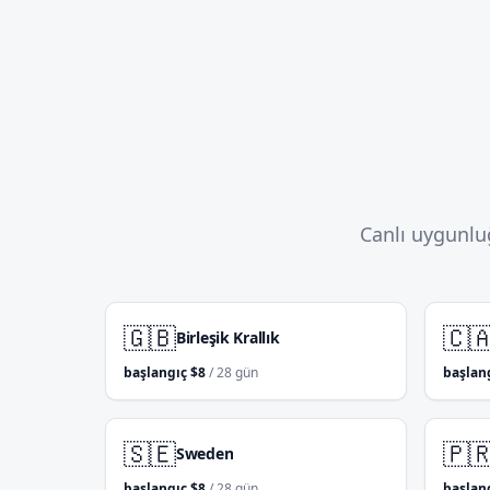
Canlı uygunluğ
🇬🇧
🇨
Birleşik Krallık
başlangıç
$
8
/ 28 gün
başlan
🇸🇪
🇵
Sweden
başlangıç
$
8
/ 28 gün
başlan