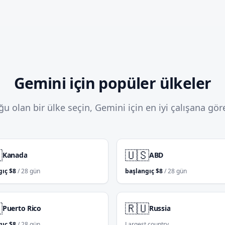
Gemini için popüler ülkeler
u olan bir ülke seçin, Gemini için en iyi çalışana göre

🇺🇸
Kanada
ABD
gıç
$
8
/ 28 gün
başlangıç
$
8
/ 28 gün

🇷🇺
Puerto Rico
Russia
gıç
$
8
/ 28 gün
Largest country