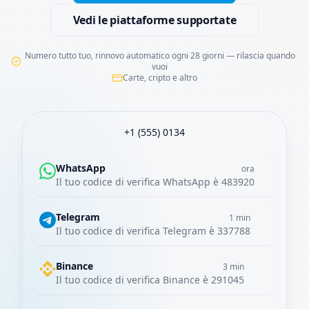
Vedi le piattaforme supportate
Numero tutto tuo, rinnovo automatico ogni 28 giorni — rilascia quando
vuoi
Carte, cripto e altro
+1 (555) 0134
WhatsApp
ora
Il tuo codice di verifica WhatsApp è 483920
Telegram
1 min
Il tuo codice di verifica Telegram è 337788
Binance
3 min
Il tuo codice di verifica Binance è 291045