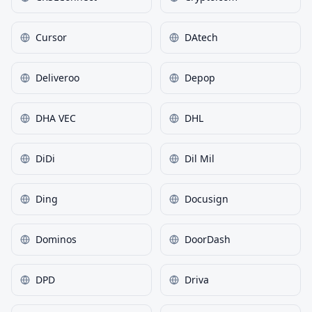
Cursor
DAtech
Deliveroo
Depop
DHA VEC
DHL
DiDi
Dil Mil
Ding
Docusign
Dominos
DoorDash
DPD
Driva