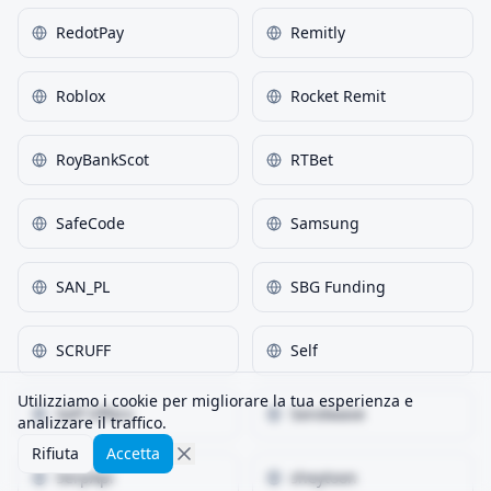
RedotPay
Remitly
Roblox
Rocket Remit
RoyBankScot
RTBet
SafeCode
Samsung
SAN_PL
SBG Funding
SCRUFF
Self
Utilizziamo i cookie per migliorare la tua esperienza e
Self Offers
Sendwave
analizzare il traffico.
Rifiuta
Accetta
SerpApi
sheytoon