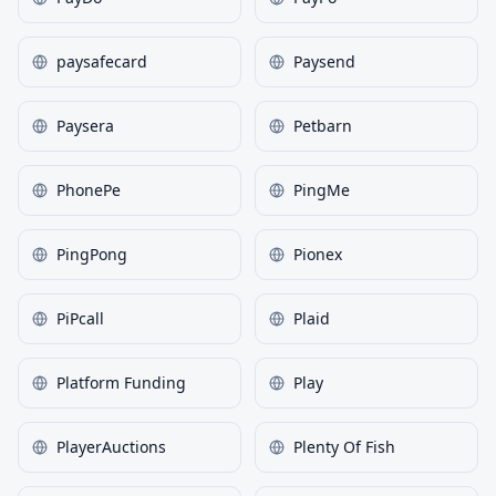
paysafecard
Paysend
Paysera
Petbarn
PhonePe
PingMe
PingPong
Pionex
PiPcall
Plaid
Platform Funding
Play
PlayerAuctions
Plenty Of Fish