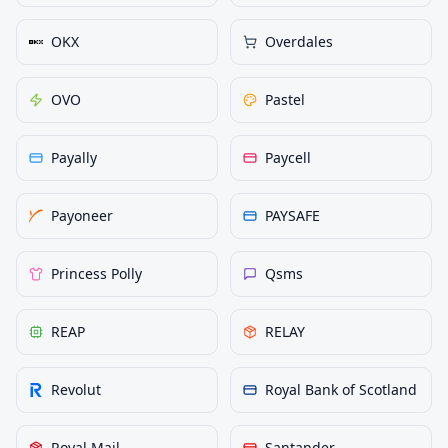
OKX
Overdales
OVO
Pastel
Payally
Paycell
Payoneer
PAYSAFE
Princess Polly
Qsms
REAP
RELAY
Revolut
Royal Bank of Scotland
Royal Mail
Santander