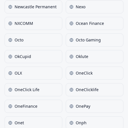
Newcastle Permanent
Nexo
NXCOMM
Ocean Finance
Octo
Octo Gaming
OkCupid
Oklute
OLX
OneClick
OneClick Life
OneClicklife
OneFinance
OnePay
Onet
Onph