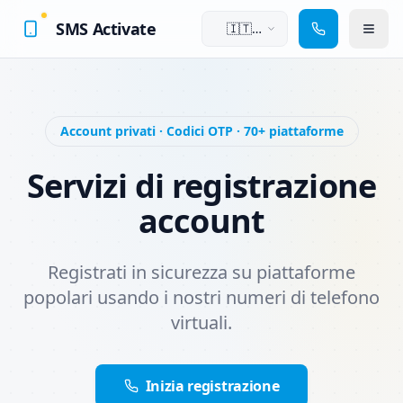
SMS Activate
🇮🇹
Italiano
Account privati · Codici OTP · 70+ piattaforme
Servizi di registrazione
account
Registrati in sicurezza su piattaforme
popolari usando i nostri numeri di telefono
virtuali.
Inizia registrazione