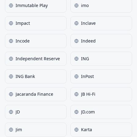
Immutable Play
imo
Impact
Inclave
Incode
Indeed
Independent Reserve
ING
ING Bank
InPost
Jacaranda Finance
JB Hi-Fi
JD
JD.com
Jim
Karta