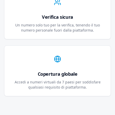
Verifica sicura
Un numero solo tuo per la verifica, tenendo il tuo
numero personale fuori dalla piattaforma.
Copertura globale
Accedi a numeri virtuali da 7 paesi per soddisfare
qualsiasi requisito di piattaforma.