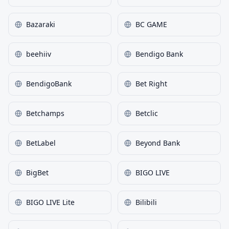
Bazaraki
BC GAME
beehiiv
Bendigo Bank
BendigoBank
Bet Right
Betchamps
Betclic
BetLabel
Beyond Bank
BigBet
BIGO LIVE
BIGO LIVE Lite
Bilibili