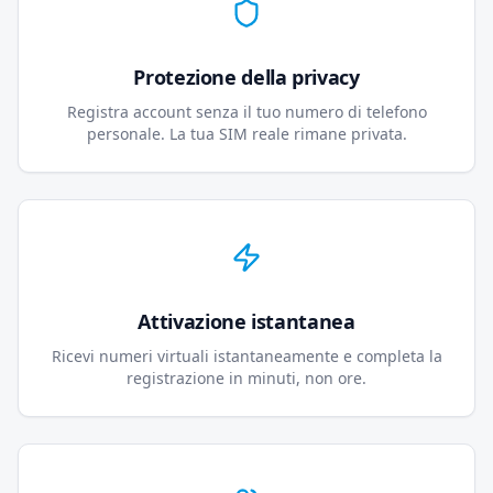
Protezione della privacy
Registra account senza il tuo numero di telefono
personale. La tua SIM reale rimane privata.
Attivazione istantanea
Ricevi numeri virtuali istantaneamente e completa la
registrazione in minuti, non ore.