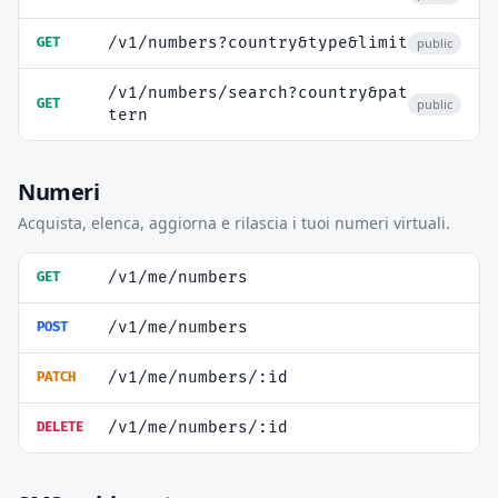
/v1/numbers?country&type&limit
GET
public
/v1/numbers/search?country&pat
GET
public
tern
Numeri
Acquista, elenca, aggiorna e rilascia i tuoi numeri virtuali.
/v1/me/numbers
GET
/v1/me/numbers
POST
/v1/me/numbers/:id
PATCH
/v1/me/numbers/:id
DELETE