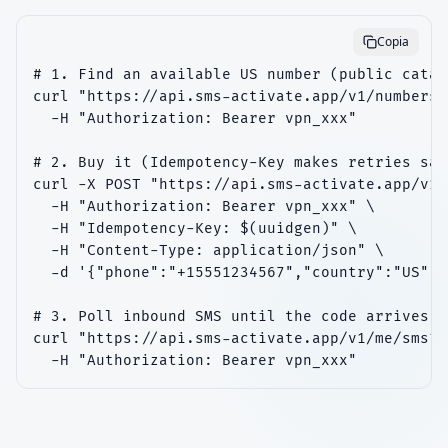
Copia
# 1. Find an available US number (public catal
curl "https://api.sms-activate.app/v1/numbers?
  -H "Authorization: Bearer vpn_xxx"

# 2. Buy it (Idempotency-Key makes retries safe
curl -X POST "https://api.sms-activate.app/v1/
  -H "Authorization: Bearer vpn_xxx" \

  -H "Idempotency-Key: $(uuidgen)" \

  -H "Content-Type: application/json" \

  -d '{"phone":"+15551234567","country":"US"}'

# 3. Poll inbound SMS until the code arrives

curl "https://api.sms-activate.app/v1/me/sms?l
  -H "Authorization: Bearer vpn_xxx"