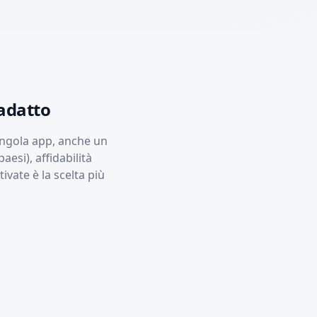
adatto
ingola app, anche un
esi), affidabilità
ivate è la scelta più