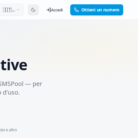
🇮🇹
Ottieni un numero
Accedi
Italiano
tive
e SMSPool — per
o d'uso.
pto e altro