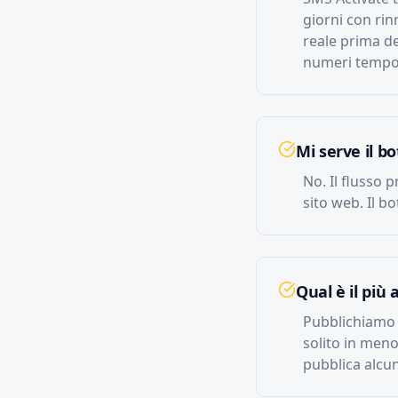
giorni con ri
reale prima de
numeri tempor
Mi serve il b
No. Il flusso p
sito web. Il b
Qual è il più 
Pubblichiamo i
solito in meno
pubblica alcu