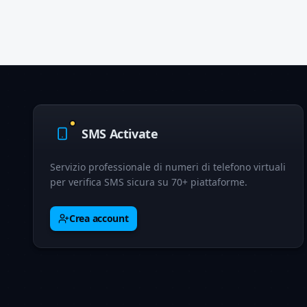
SMS Activate
Servizio professionale di numeri di telefono virtuali
per verifica SMS sicura su 70+ piattaforme.
Crea account