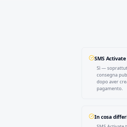
SMS Activate
Sì — soprattut
consegna pubbl
dopo aver crea
pagamento.
In cosa differ
SMS Activate 