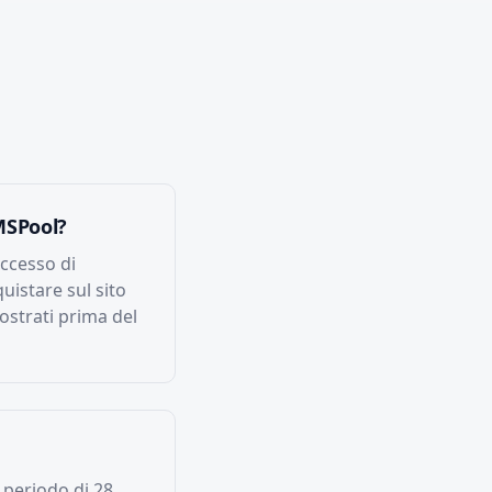
MSPool?
uccesso di
uistare sul sito
ostrati prima del
 periodo di 28