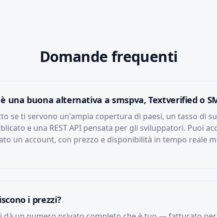
Domande frequenti
 è una buona alternativa a smspva, Textverified o S
to se ti servono un'ampia copertura di paesi, un tasso di s
icato e una REST API pensata per gli sviluppatori. Puoi acq
to un account, con prezzo e disponibilità in tempo reale m
iscono i prezzi?
ti dà un numero privato completo che è tuo — fatturato per