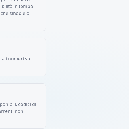
bilità in tempo
iche singole o
sta i numeri sul
nibili, codici di
orrenti non