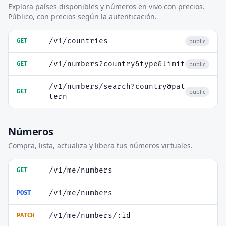
Explora países disponibles y números en vivo con precios.
Público, con precios según la autenticación.
/v1/countries
GET
public
/v1/numbers?country&type&limit
GET
public
/v1/numbers/search?country&pat
GET
public
tern
Números
Compra, lista, actualiza y libera tus números virtuales.
/v1/me/numbers
GET
/v1/me/numbers
POST
/v1/me/numbers/:id
PATCH