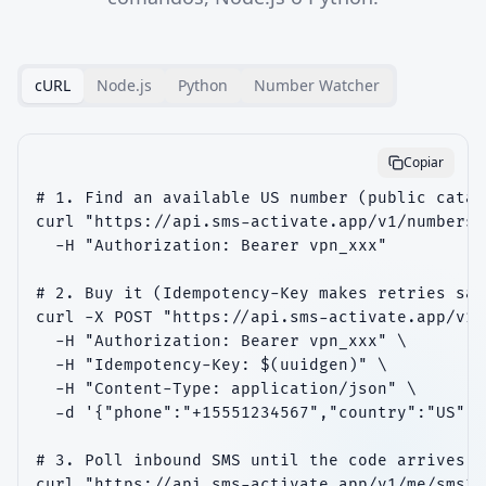
cURL
Node.js
Python
Number Watcher
Copiar
# 1. Find an available US number (public catal
curl "https://api.sms-activate.app/v1/numbers?
  -H "Authorization: Bearer vpn_xxx"

# 2. Buy it (Idempotency-Key makes retries safe
curl -X POST "https://api.sms-activate.app/v1/
  -H "Authorization: Bearer vpn_xxx" \

  -H "Idempotency-Key: $(uuidgen)" \

  -H "Content-Type: application/json" \

  -d '{"phone":"+15551234567","country":"US"}'

# 3. Poll inbound SMS until the code arrives

curl "https://api.sms-activate.app/v1/me/sms?l