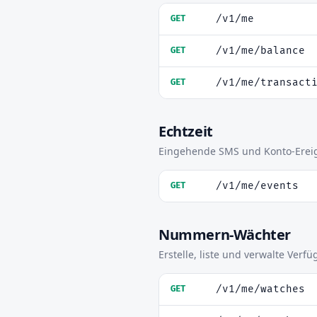
/v1/me
GET
/v1/me/balance
GET
/v1/me/transact
GET
Echtzeit
Eingehende SMS und Konto-Ereig
/v1/me/events
GET
Nummern-Wächter
Erstelle, liste und verwalte Ver
/v1/me/watches
GET