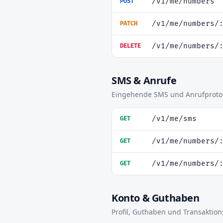
/v1/me/numbers
POST
/v1/me/numbers/
PATCH
/v1/me/numbers/
DELETE
SMS & Anrufe
Eingehende SMS und Anrufprotok
/v1/me/sms
GET
/v1/me/numbers/
GET
/v1/me/numbers/
GET
Konto & Guthaben
Profil, Guthaben und Transaktion