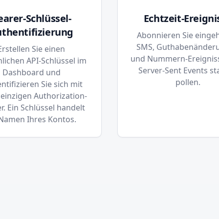
earer-Schlüssel-
Echtzeit-Ereigni
thentifizierung
Abonnieren Sie einge
SMS, Guthabenänder
Erstellen Sie einen
und Nummern-Ereignis
lichen API-Schlüssel im
Server-Sent Events sta
Dashboard und
pollen.
ntifizieren Sie sich mit
einzigen Authorization-
. Ein Schlüssel handelt
Namen Ihres Kontos.