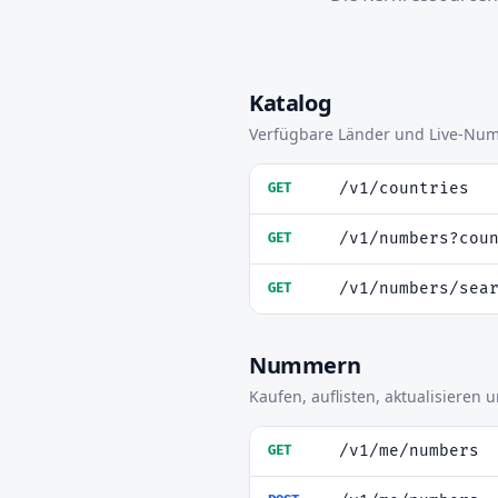
Katalog
Verfügbare Länder und Live-Numm
/v1/countries
GET
/v1/numbers?cou
GET
/v1/numbers/sea
GET
Nummern
Kaufen, auflisten, aktualisieren
/v1/me/numbers
GET