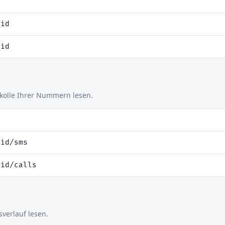
:id
:id
olle Ihrer Nummern lesen.
:id/sms
:id/calls
sverlauf lesen.