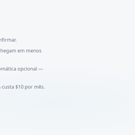
firmar.
e chegam em menos
omática opcional —
 custa $10 por mês.