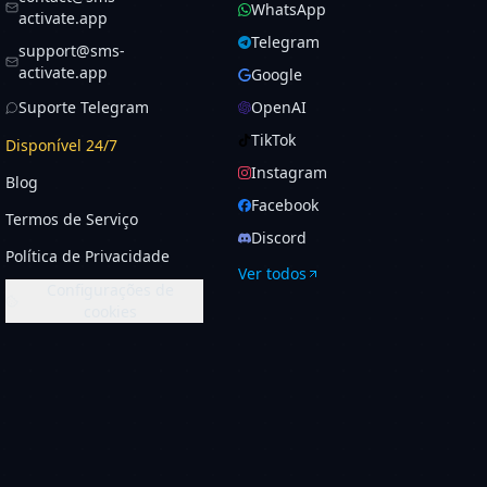
WhatsApp
activate.app
Telegram
support@sms-
activate.app
Google
Suporte Telegram
OpenAI
TikTok
Disponível 24/7
Instagram
Blog
Facebook
Termos de Serviço
Discord
Política de Privacidade
Ver todos
Configurações de
cookies