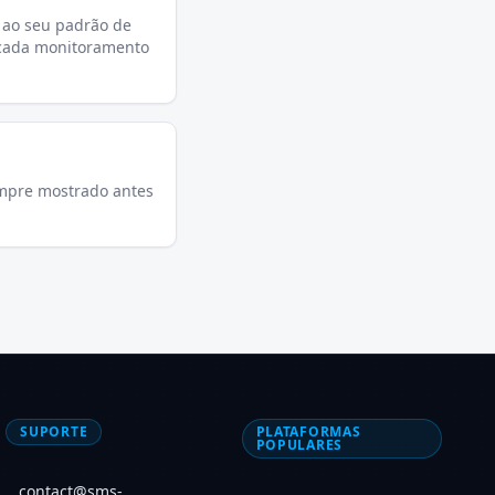
 ao seu padrão de
e cada monitoramento
empre mostrado antes
SUPORTE
PLATAFORMAS
POPULARES
contact@sms-