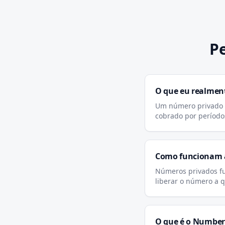
P
O que eu realmen
Um número privado d
cobrado por período
Como funcionam a
Números privados fu
liberar o número a 
O que é o Number