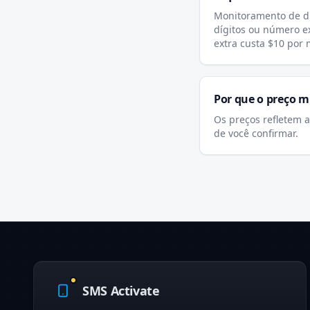
Monitoramento de di
dígitos ou número e
extra custa $10 por 
Por que o preço 
Os preços refletem 
de você confirmar.
SMS Activate