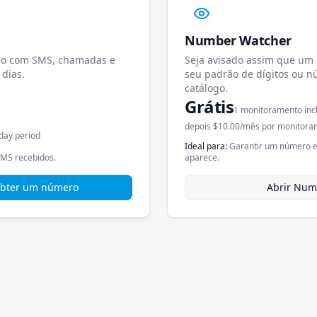
Number Watcher
azo com SMS, chamadas e
Seja avisado assim que um
 dias.
seu padrão de dígitos ou n
catálogo.
Grátis
1 monitoramento inc
depois $10.00/mês por monitora
day period
Ideal para
:
Garantir um número es
SMS recebidos.
aparece.
 obter um número
Abrir Num