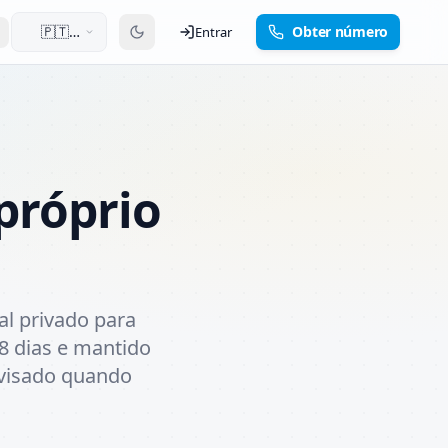
🇵🇹
Obter número
Entrar
Português
próprio
al privado para
8 dias e mantido
avisado quando