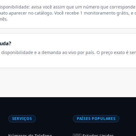
sponibilidade: avisa você assim que um número que corresponde
xato aparecer no catálogo. Você recebe 1 monitoramento grátis, 
mês.
muda?
a disponibilidade e a demanda ao vivo por país. O preço exato é s
SERVIÇOS
PAÍSES POPULARES
Números de Telefone
🇺🇸
Estados Unidos