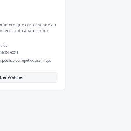
 número que corresponde ao
úmero exato aparecer no
luído
mento extra
pecífico ou repetido assim que
ber Watcher