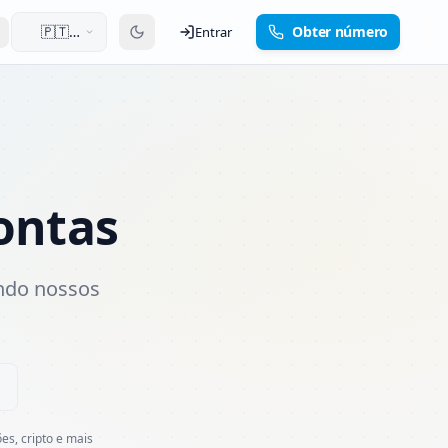
🇵🇹
Obter número
Entrar
Português
contas
ndo nossos
es, cripto e mais