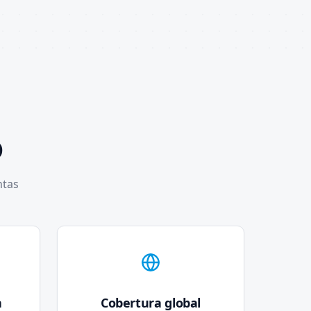
o
ntas
a
Cobertura global