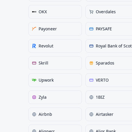
OKX
Overdales
Payoneer
PAYSAFE
Revolut
Ro
Skrill
Sparados
Upwork
VERTO
Zyla
1BIZ
Airbnb
Airtasker
Alignerr
Alior Bank