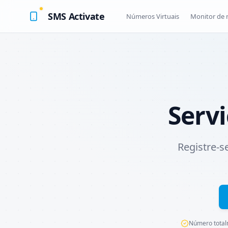
SMS Activate
Números Virtuais
Monitor de
Servi
Registre-
Número total