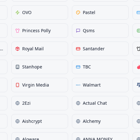
OVO
Pastel
Princess Polly
Qsms
yal Bank of Scotland
Royal Mail
Santander
Stanhope
TBC
Virgin Media
Walmart
2Ezi
Actual Chat
Aishcrypt
Alchemy
Aloware
ANNA MONEY