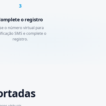
3
omplete o registro
se o número virtual para
ificação SMS e complete o
registro.
ortadas
ros virtuais