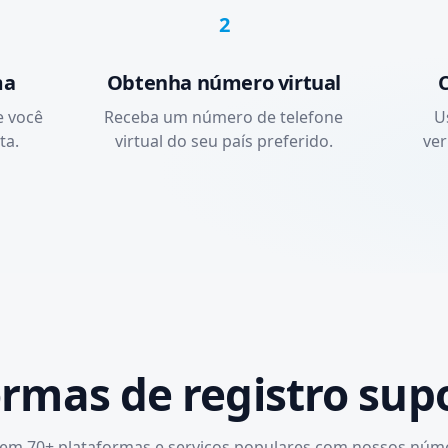
2
ma
Obtenha número virtual
C
e você
Receba um número de telefone
U
ta.
virtual do seu país preferido.
ver
ormas de registro sup
 em 70+ plataformas e serviços populares com nossos núme