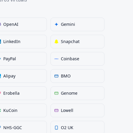
OpenAI
Gemini
LinkedIn
Snapchat
PayPal
Coinbase
Alipay
BMO
Erobella
Genome
KuCoin
Lowell
NHS-GGC
O2 UK