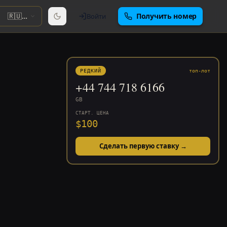
🇷🇺
Получить номер
Войти
Русский
РЕДКИЙ
топ-лот
+44
744 718 6166
GB
СТАРТ. ЦЕНА
$100
Сделать первую ставку
→