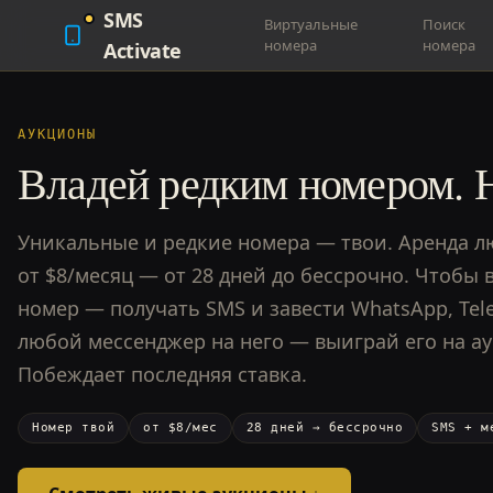
SMS
Виртуальные
Поиск
номера
номера
Activate
АУКЦИОНЫ
Владей редким номером. 
Уникальные и редкие номера — твои. Аренда л
от $8/месяц — от 28 дней до бессрочно. Чтобы 
номер — получать SMS и завести WhatsApp, Tel
любой мессенджер на него — выиграй его на а
Побеждает последняя ставка.
Номер твой
от $8/мес
28 дней → бессрочно
SMS + м