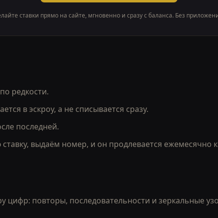
лайте ставки прямо на сайте, мгновенно и сразу с баланса. Без приложен
по редкости.
ется в эскроу, а не списывается сразу.
осле последней.
ставку, выдаём номер, и он продлевается ежемесячно 
у цифр: повторы, последовательности и зеркальные узо