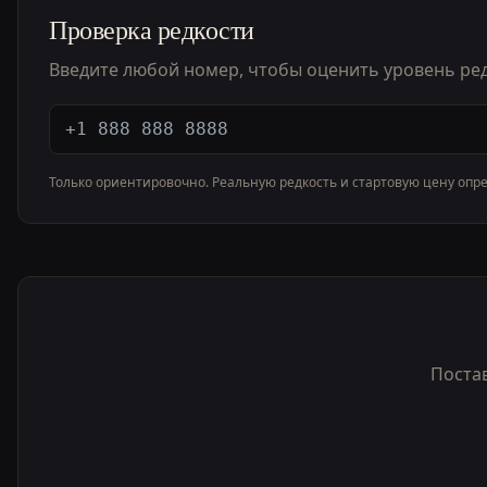
Проверка редкости
Введите любой номер, чтобы оценить уровень ре
Только ориентировочно. Реальную редкость и стартовую цену опр
Постав