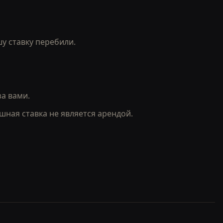
шу ставку перебили.
а вами.
ная ставка не является арендой.