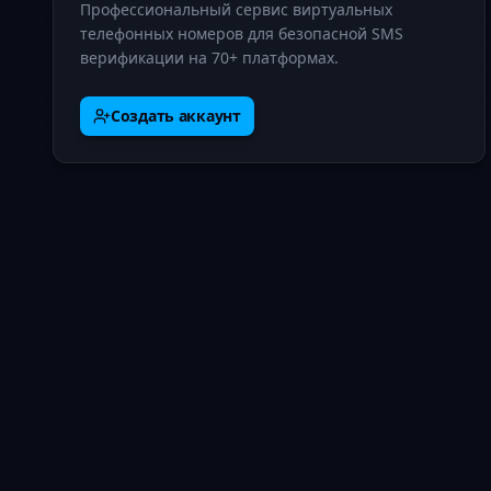
Профессиональный сервис виртуальных
телефонных номеров для безопасной SMS
верификации на 70+ платформах.
Создать аккаунт