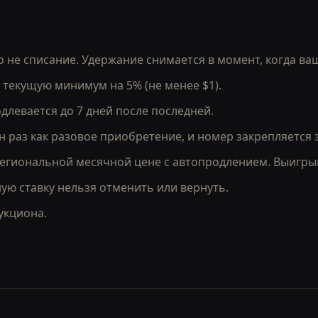
о не списание. Удержание снимается в момент, когда ва
текущую минимум на 5% (не менее $1).
длевается до 7 дней после последней.
 раз как разовое приобретение, и номер закрепляется з
егиональной месячной цене с автопродлением. Выигрыш
ю ставку нельзя отменить или вернуть.
укциона.