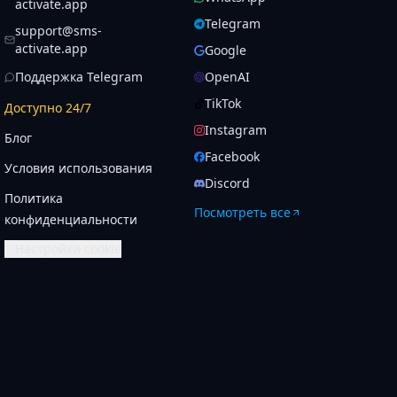
activate.app
Telegram
support@sms-
activate.app
Google
Поддержка Telegram
OpenAI
TikTok
Доступно 24/7
Instagram
Блог
Facebook
Условия использования
Discord
Политика
Посмотреть все
конфиденциальности
Настройки cookie