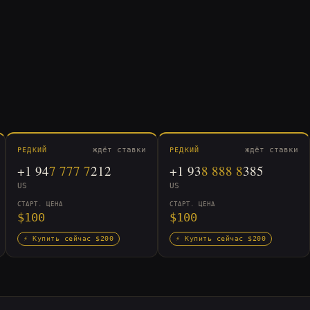
ждёт ставки
ждёт ставки
РЕДКИЙ
РЕДКИЙ
+1
94
7
777
7
212
+1
93
8
888
8
385
US
US
СТАРТ. ЦЕНА
СТАРТ. ЦЕНА
$100
$100
⚡
Купить сейчас
$200
⚡
Купить сейчас
$200