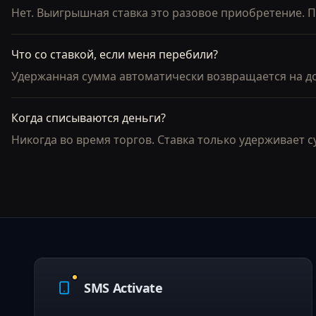
Нет. Выигрышная ставка это разовое приобретение. 
Что со ставкой, если меня перебили?
Удержанная сумма автоматически возвращается на дос
Когда списываются деньги?
Никогда во время торгов. Ставка только удерживает с
SMS Activate