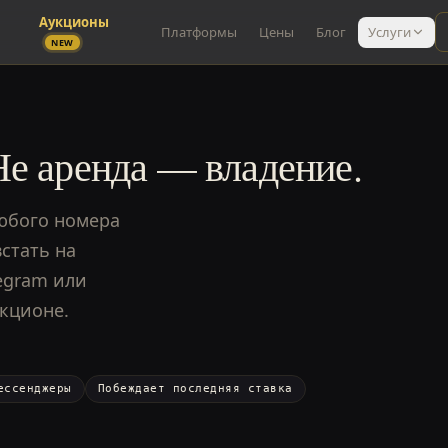
Аукционы
Платформы
Цены
Блог
Услуги
NEW
Не аренда — владение.
юбого номера
встать на
egram или
укционе.
ессенджеры
Побеждает последняя ставка