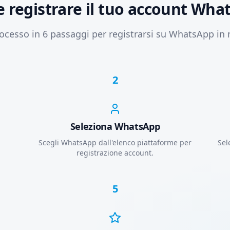
 registrare il tuo account Wha
ocesso in 6 passaggi per registrarsi su WhatsApp in
2
Seleziona WhatsApp
Scegli WhatsApp dall'elenco piattaforme per
Sel
registrazione account.
5