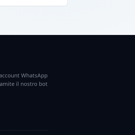
ro account WhatsApp
ramite il nostro bot