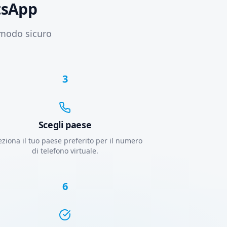
tsApp
 modo sicuro
3
Scegli paese
eziona il tuo paese preferito per il numero
di telefono virtuale.
6