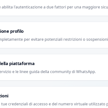
abilita l'autenticazione a due fattori per una maggiore sic
one profilo
mpletamente per evitare potenziali restrizioni o sospensioni
della piattaforma
servizio e le linee guida della community di WhatsApp.
zioni
 tue credenziali di accesso e del numero virtuale utilizzato 