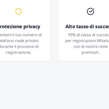
rotezione privacy
Alto tasso di succe
ntieni il tuo numero di
99% di tasso di succe
telefono reale privato
per registrazioni What
durante il processo di
con le nostre rotte
registrazione.
premium.