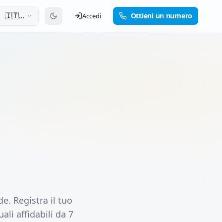
🇮🇹
Ottieni un numero
Accedi
Italiano
. Registra il tuo
li affidabili da 7