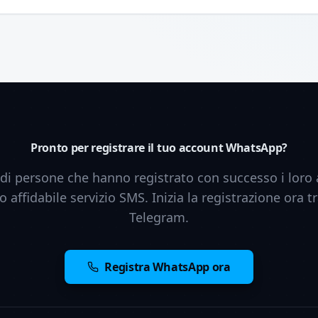
Pronto per registrare il tuo account WhatsApp?
a di persone che hanno registrato con successo i lo
ro affidabile servizio SMS. Inizia la registrazione ora t
Telegram.
Registra WhatsApp ora