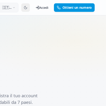
🇮🇹
Ottieni un numero
Accedi
Italiano
stra il tuo account
dabili da 7 paesi.