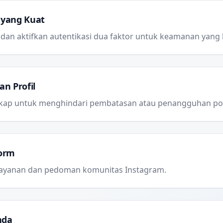
 yang Kuat
 dan aktifkan autentikasi dua faktor untuk keamanan yang l
n Profil
engkap untuk menghindari pembatasan atau penangguhan pot
form
 layanan dan pedoman komunitas Instagram.
nda