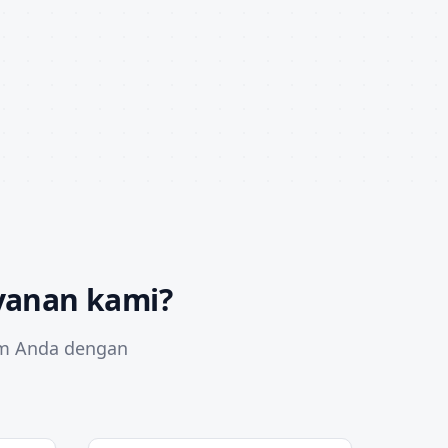
yanan kami?
am Anda dengan