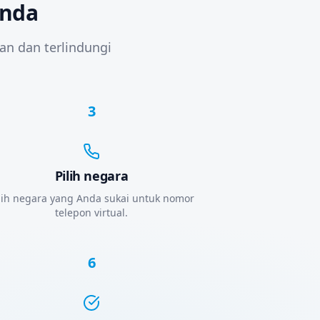
Anda
an dan terlindungi
3
Pilih negara
lih negara yang Anda sukai untuk nomor
telepon virtual.
6