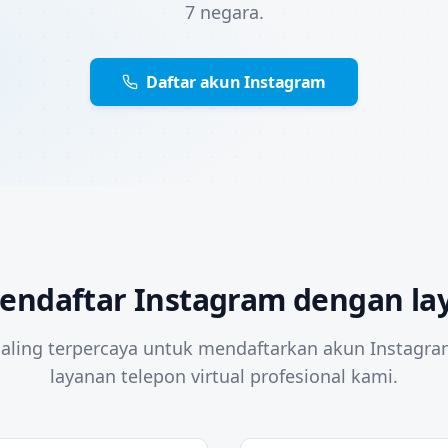
7 negara.
Daftar akun Instagram
ndaftar Instagram dengan la
paling terpercaya untuk mendaftarkan akun Instagr
layanan telepon virtual profesional kami.