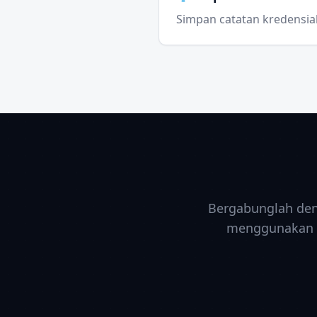
Simpan catatan kredensia
Bergabunglah den
menggunakan la