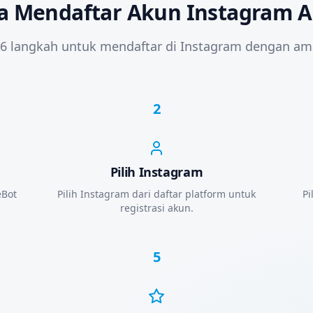
a Mendaftar Akun Instagram 
6 langkah untuk mendaftar di Instagram dengan am
2
Pilih Instagram
eBot
Pilih Instagram dari daftar platform untuk
Pi
registrasi akun.
5