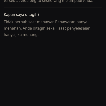
tersedia Anda begitu seseorang melampaui Anda.
Kapan saya ditagih?
Tidak pernah saat menawar. Penawaran hanya
menahan. Anda ditagih sekali, saat penyelesaian,
hanya jika menang.