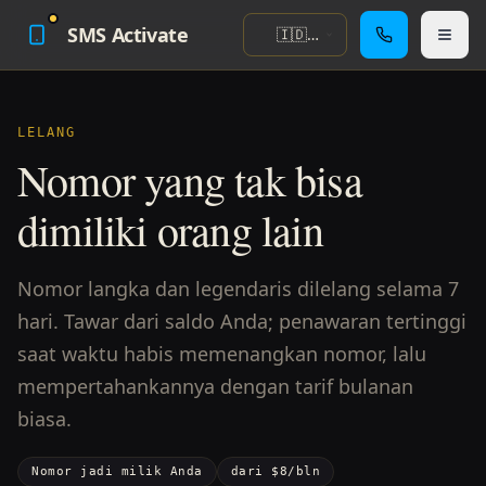
SMS Activate
🇮🇩
Bahasa
Indonesia
LELANG
Nomor yang tak bisa
dimiliki orang lain
Nomor langka dan legendaris dilelang selama 7
hari. Tawar dari saldo Anda; penawaran tertinggi
saat waktu habis memenangkan nomor, lalu
mempertahankannya dengan tarif bulanan
biasa.
Nomor jadi milik Anda
dari $8/bln