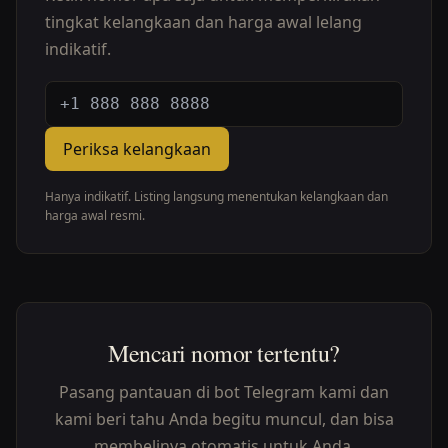
tingkat kelangkaan dan harga awal lelang
indikatif.
Periksa kelangkaan
Hanya indikatif. Listing langsung menentukan kelangkaan dan
harga awal resmi.
Mencari nomor tertentu?
Pasang pantauan di bot Telegram kami dan
kami beri tahu Anda begitu muncul, dan bisa
membelinya otomatis untuk Anda.