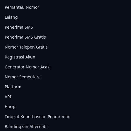
Pemantau Nomor
Lelang
Penerima SMS
Penerima SMS Gratis
Nomor Telepon Gratis
Registrasi Akun
Generator Nomor Acak
Nomor Sementara
Platform
API
Harga
Tingkat Keberhasilan Pengiriman
Bandingkan Alternatif