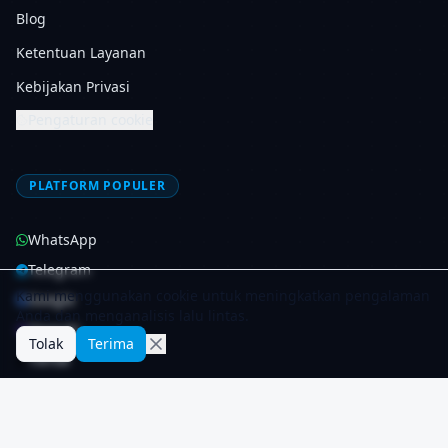
Blog
Ketentuan Layanan
Kebijakan Privasi
Pengaturan cookie
PLATFORM POPULER
WhatsApp
Telegram
Kami menggunakan cookie untuk meningkatkan pengalaman
Google
Anda dan menganalisis lalu lintas.
OpenAI
Tolak
Terima
TikTok
Instagram
Facebook