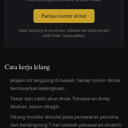
Pantau nomor di bot
Tawar langsung di sini di situs, seketika dan langsung dari
saldo Anda. Tanpa aplikasi.
Cara kerja lelang
Jelajahi lot langsung di bawah. Setiap nomor dinilai
berdasarkan kelangkaan.
Tawar dari saldo akun Anda. Penawaran Anda
ditahan, belum ditagih.
Hitung mundur dimulai pada penawaran pertama
dan berlangsung 7 hari setelah penawaran terakhir.