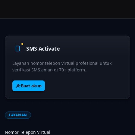
SMS Activate
Layanan nomor telepon virtual profesional untuk
verifikasi SMS aman di 70+ platform.
Buat akun
LAYANAN
Nomor Telepon Virtual