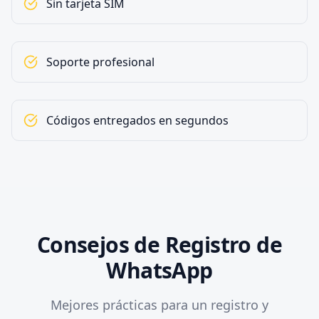
Sin tarjeta SIM
Soporte profesional
Códigos entregados en segundos
Consejos de Registro de
WhatsApp
Mejores prácticas para un registro y