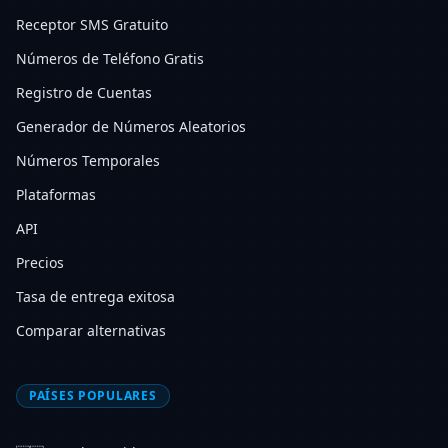
Receptor SMS Gratuito
Números de Teléfono Gratis
Registro de Cuentas
Generador de Números Aleatorios
Números Temporales
Plataformas
API
Precios
Tasa de entrega exitosa
Comparar alternativas
PAÍSES POPULARES