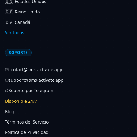
🇺🇸
Estados Unidos
🇬🇧
Reino Unido
🇨🇦
Canadá
Ver todos
SOPORTE
contact@sms-activate.app
support@sms-activate.app
Soporte por Telegram
Disponible 24/7
Blog
Términos del Servicio
Política de Privacidad