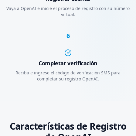
Vaya a OpenAI e inicie el proceso de registro con su número
virtual.
6
Completar verificación
Reciba e ingrese el código de verificación SMS para
completar su registro OpenAI.
Características de Registro