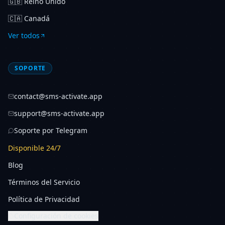
🇬🇧
Reino Unido
🇨🇦
Canadá
Ver todos
SOPORTE
contact@sms-activate.app
support@sms-activate.app
Soporte por Telegram
Disponible 24/7
Blog
Términos del Servicio
Política de Privacidad
Configuración de cookies