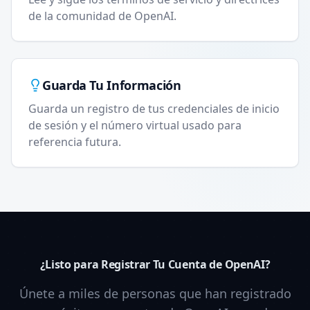
de la comunidad de OpenAI.
Guarda Tu Información
Guarda un registro de tus credenciales de inicio
de sesión y el número virtual usado para
referencia futura.
¿Listo para Registrar Tu Cuenta de OpenAI?
Únete a miles de personas que han registrado