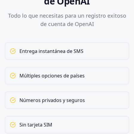
de OpenAI
Todo lo que necesitas para un registro exitoso
de cuenta de OpenAI
Entrega instantánea de SMS
Múltiples opciones de países
Números privados y seguros
Sin tarjeta SIM