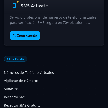
SMS Activate
Servicio profesional de números de teléfono virtuales
para verificación SMS segura en 70+ plataformas.
Crear cuenta
SERVICIOS
Números de Teléfono Virtuales
Vigilante de números
Subastas
Receptor SMS
Receptor SMS Gratuito