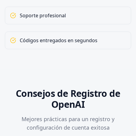
Soporte profesional
Códigos entregados en segundos
Consejos de Registro de
OpenAI
Mejores prácticas para un registro y
configuración de cuenta exitosa