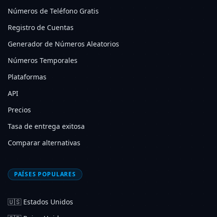
Números de Teléfono Gratis
Registro de Cuentas
Generador de Números Aleatorios
Números Temporales
Plataformas
API
Precios
Tasa de entrega exitosa
Comparar alternativas
PAÍSES POPULARES
🇺🇸
Estados Unidos