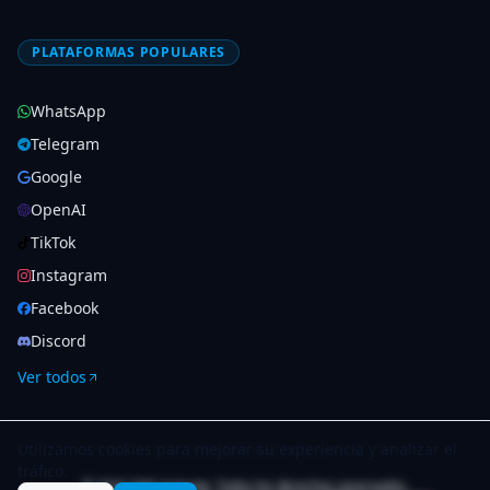
PLATAFORMAS POPULARES
WhatsApp
Telegram
Google
OpenAI
TikTok
Instagram
Facebook
Discord
Ver todos
Utilizamos cookies para mejorar su experiencia y analizar el
tráfico.
© 2026 SMS Activate. Todos los derechos reservados.