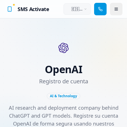
SMS Activate
🇪🇸
Español
OpenAI
Registro de cuenta
AI & Technology
AI research and deployment company behind
ChatGPT and GPT models. Registre su cuenta
OpenAI de forma segura usando nuestros