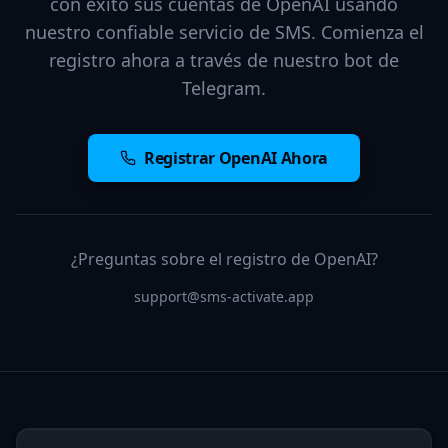
con éxito sus cuentas de OpenAI usando
nuestro confiable servicio de SMS. Comienza el
registro ahora a través de nuestro bot de
Telegram.
Registrar OpenAI Ahora
¿Preguntas sobre el registro de OpenAI?
support@sms-activate.app