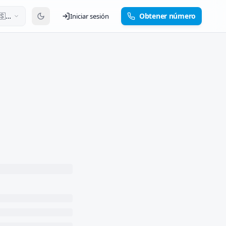
🇸
Obtener número
Iniciar sesión
añol