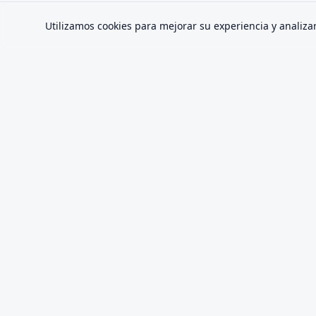
Utilizamos cookies para mejorar su experiencia y analizar 
SMS Activate
Servicio profesional de números de teléfono
virtuales para verificación SMS segura en 70+
plataformas.
Crear cuenta