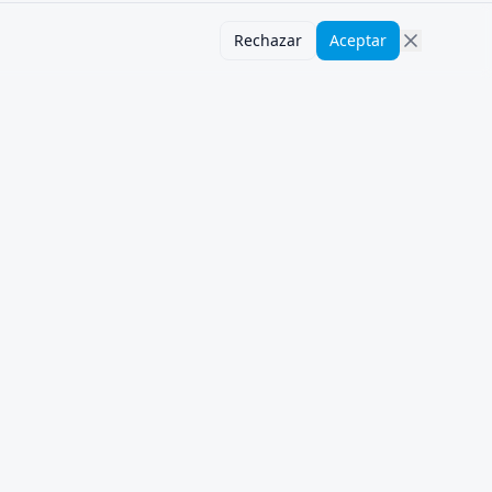
Rechazar
Aceptar
SOPORTE
PLATAFORMAS
POPULARES
contact@sms-
WhatsApp
activate.app
Telegram
support@sms-
activate.app
Google
Soporte por Telegram
OpenAI
TikTok
Disponible 24/7
Instagram
Blog