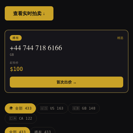
查看实时拍卖
↓
稀有
精选
+44
744 718 6166
GB
起拍价
$100
首次出价
→
🌍 全部 433
🇺🇸 US 163
🇬🇧 GB 148
🇨🇦 CA 122
全部 433
稀有 433