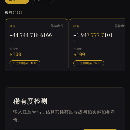
稀有
(433)
等待出价
等待出价
稀有
稀有
+44
744 718 6166
+1
94
7
777
7
101
GB
US
起拍价
起拍价
$100
$100
⚡
立即购买
$200
⚡
立即购买
$200
稀有度检测
输入任意号码，估算其稀有度等级与拍卖起拍参考
价。